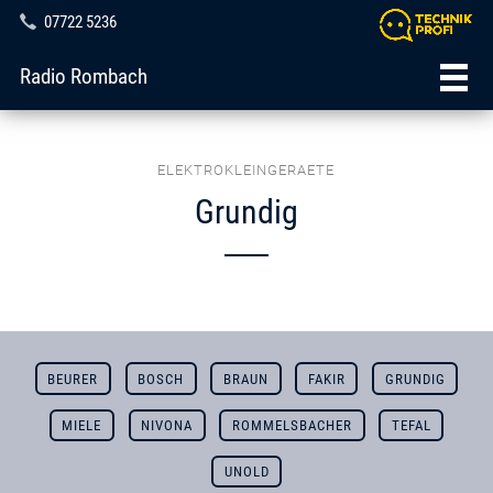
07722 5236
Radio Rombach
ELEKTROKLEINGERAETE
Grundig
BEURER
BOSCH
BRAUN
FAKIR
GRUNDIG
MIELE
NIVONA
ROMMELSBACHER
TEFAL
UNOLD