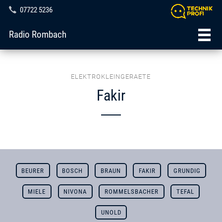
07722 5236
Radio Rombach
ELEKTROKLEINGERAETE
Fakir
BEURER
BOSCH
BRAUN
FAKIR
GRUNDIG
MIELE
NIVONA
ROMMELSBACHER
TEFAL
UNOLD